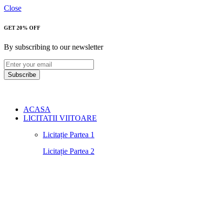
Close
GET 20% OFF
By subscribing to our newsletter
Subscribe
ACASA
LICITATII VIITOARE
Licitație Partea 1
Licitație Partea 2