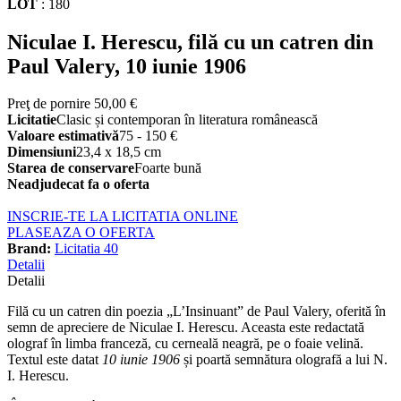
LOT
:
180
Niculae I. Herescu, filă cu un catren din
Paul Valery, 10 iunie 1906
Preţ de pornire
50,00 €
Licitatie
Clasic și contemporan în literatura românească
Valoare estimativă
75 - 150 €
Dimensiuni
23,4 x 18,5 cm
Starea de conservare
Foarte bună
Neadjudecat fa o oferta
INSCRIE-TE LA LICITATIA ONLINE
PLASEAZA O OFERTA
Brand:
Licitatia 40
Detalii
Detalii
Filă cu un catren din poezia „L’Insinuant” de Paul Valery, oferită în
semn de apreciere de Niculae I. Herescu. Aceasta este redactată
olograf în limba franceză, cu cerneală neagră, pe o foaie velină.
Textul este datat
10 iunie 1906
și poartă semnătura olografă a lui N.
I. Herescu.