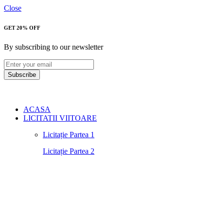
Close
GET 20% OFF
By subscribing to our newsletter
Subscribe
ACASA
LICITATII VIITOARE
Licitație Partea 1
Licitație Partea 2