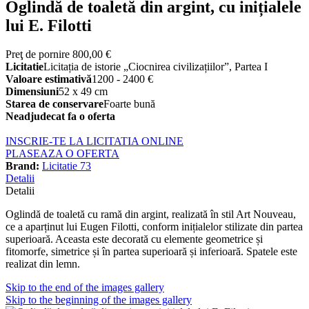
Oglindă de toaletă din argint, cu inițialele
lui E. Filotti
Preţ de pornire
800,00 €
Licitatie
Licitația de istorie „Ciocnirea civilizațiilor”, Partea I
Valoare estimativă
1200 - 2400 €
Dimensiuni
52 x 49 cm
Starea de conservare
Foarte bună
Neadjudecat fa o oferta
INSCRIE-TE LA LICITATIA ONLINE
PLASEAZA O OFERTA
Brand:
Licitatie 73
Detalii
Detalii
Oglindă de toaletă cu ramă din argint, realizată în stil Art Nouveau,
ce a aparținut lui Eugen Filotti, conform inițialelor stilizate din partea
superioară. Aceasta este decorată cu elemente geometrice și
fitomorfe, simetrice și în partea superioară și inferioară. Spatele este
realizat din lemn.
Skip to the end of the images gallery
Skip to the beginning of the images gallery