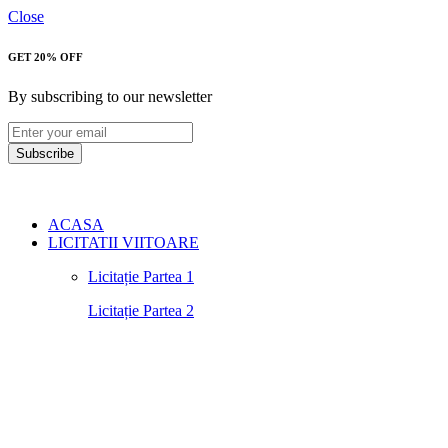
Close
GET 20% OFF
By subscribing to our newsletter
Subscribe
ACASA
LICITATII VIITOARE
Licitație Partea 1
Licitație Partea 2