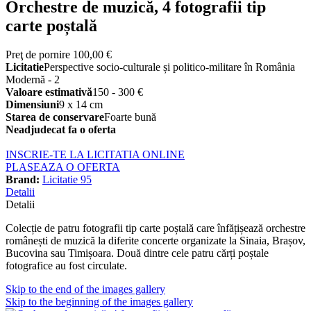
Orchestre de muzică, 4 fotografii tip
carte poștală
Preţ de pornire
100,00 €
Licitatie
Perspective socio-culturale și politico-militare în România
Modernă - 2
Valoare estimativă
150 - 300 €
Dimensiuni
9 x 14 cm
Starea de conservare
Foarte bună
Neadjudecat fa o oferta
INSCRIE-TE LA LICITATIA ONLINE
PLASEAZA O OFERTA
Brand:
Licitatie 95
Detalii
Detalii
Colecție de patru fotografii tip carte poștală care înfățișează orchestre
românești de muzică la diferite concerte organizate la Sinaia, Brașov,
Bucovina sau Timișoara. Două dintre cele patru cărți poștale
fotografice au fost circulate.
Skip to the end of the images gallery
Skip to the beginning of the images gallery