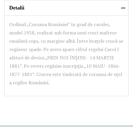
Detalii
Ordinul „Coroana României” în grad de cavaler,
model 1938, realizat sub forma unei cruci malteze
emailată roșu, cu margine albă. Între brațele crucii se
regăsesc spade. Pe avers apare cifrul regelui Carol I
alături de deviza „PRIN NOI ÎNȘINE - 14 MARTIE
1881”. Pe revers regăsim inscripția „10 MAIU -1866-
1877-1881”. Crucea este timbrată de coroana de oțel
a regilor României.