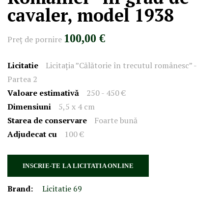
cavaler, model 1938
100,00 €
Preţ de pornire
Licitatie
Licitația ”Călătorie în trecutul românesc” -
Partea 2
Valoare estimativă
250 - 450 €
Dimensiuni
5,5 x 4 cm
Starea de conservare
Foarte bună
Adjudecat cu
100 €
INSCRIE-TE LA LICITATIA ONLINE
Brand:
Licitatie 69