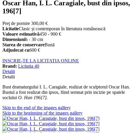
Oscar Han, I. L. Caragiale, bust din ipsos,
196[7]
Preţ de pornire
300,00 €
Licitatie
Clasic și contemporan în literatura românească
Valoare estimativă
450 - 900 €
Dimensiuni
h - 30 cm
Starea de conservare
Bună
Adjudecat cu
600 €
INSCRIE-TE LA LICITATIA ONLINE
Brand:
Licitatia 40
Detalii
Detalii
Bust dramaturgului I. L. Caragiale, realizat de sculptorul Oscar Han.
Bustul a fost realizat din ipsos, fiind semnat prin incizie pe spatele
soclului
O. Han 196[7].
Skip to the end of the images gallery
Skip to the beginning of the images gallery