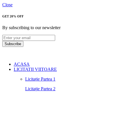
Close
GET 20% OFF
By subscribing to our newsletter
Subscribe
ACASA
LICITATII VIITOARE
Licitație Partea 1
Licitație Partea 2