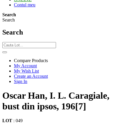
Contul meu
Search
Search
Search
Compare Products
My Account
My Wish List
Create an Account
Sign In
Oscar Han, I. L. Caragiale,
bust din ipsos, 196[7]
LOT
:
049