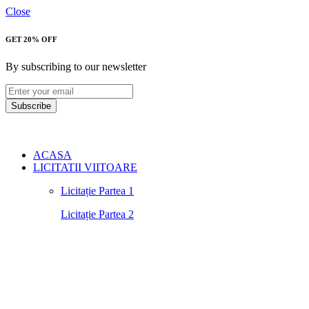
Close
GET 20% OFF
By subscribing to our newsletter
Subscribe
ACASA
LICITATII VIITOARE
Licitație Partea 1
Licitație Partea 2