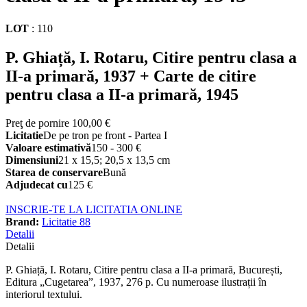
LOT
:
110
P. Ghiață, I. Rotaru, Citire pentru clasa a
II-a primară, 1937 + Carte de citire
pentru clasa a II-a primară, 1945
Preţ de pornire
100,00 €
Licitatie
De pe tron pe front - Partea I
Valoare estimativă
150 - 300 €
Dimensiuni
21 x 15,5; 20,5 x 13,5 cm
Starea de conservare
Bună
Adjudecat cu
125 €
INSCRIE-TE LA LICITATIA ONLINE
Brand:
Licitatie 88
Detalii
Detalii
P. Ghiață, I. Rotaru, Citire pentru clasa a II-a primară, București,
Editura „Cugetarea”, 1937, 276 p. Cu numeroase ilustrații în
interiorul textului.