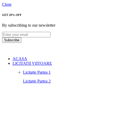
Close
GET 20% OFF
By subscribing to our newsletter
Subscribe
ACASA
LICITATII VIITOARE
Licitație Partea 1
Licitație Partea 2