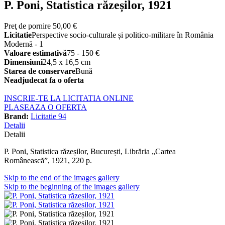
P. Poni, Statistica răzeșilor, 1921
Preţ de pornire
50,00 €
Licitatie
Perspective socio-culturale și politico-militare în România
Modernă - 1
Valoare estimativă
75 - 150 €
Dimensiuni
24,5 x 16,5 cm
Starea de conservare
Bună
Neadjudecat fa o oferta
INSCRIE-TE LA LICITATIA ONLINE
PLASEAZA O OFERTA
Brand:
Licitatie 94
Detalii
Detalii
P. Poni, Statistica răzeșilor, București, Librăria „Cartea
Românească”, 1921, 220 p.
Skip to the end of the images gallery
Skip to the beginning of the images gallery