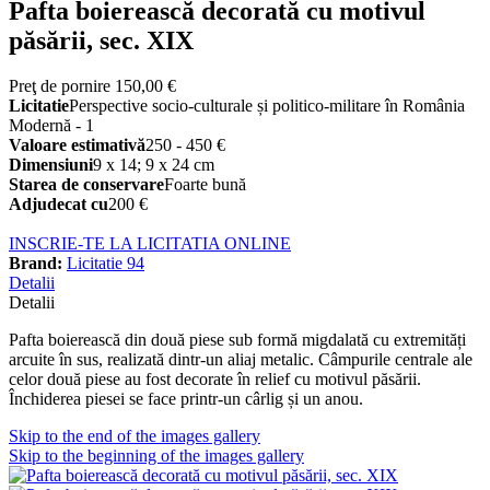
Pafta boierească decorată cu motivul
păsării, sec. XIX
Preţ de pornire
150,00 €
Licitatie
Perspective socio-culturale și politico-militare în România
Modernă - 1
Valoare estimativă
250 - 450 €
Dimensiuni
9 x 14; 9 x 24 cm
Starea de conservare
Foarte bună
Adjudecat cu
200 €
INSCRIE-TE LA LICITATIA ONLINE
Brand:
Licitatie 94
Detalii
Detalii
Pafta boierească din două piese sub formă migdalată cu extremități
arcuite în sus, realizată dintr-un aliaj metalic. Câmpurile centrale ale
celor două piese au fost decorate în relief cu motivul păsării.
Închiderea piesei se face printr-un cârlig și un anou.
Skip to the end of the images gallery
Skip to the beginning of the images gallery