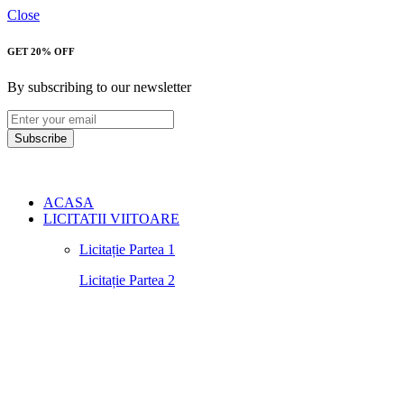
Close
GET 20% OFF
By subscribing to our newsletter
Subscribe
ACASA
LICITATII VIITOARE
Licitație Partea 1
Licitație Partea 2