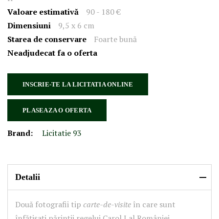
Valoare estimativă
90 - 180 €
Dimensiuni
9,5 x 6 cm
Starea de conservare
Foarte bună
Neadjudecat fa o oferta
INSCRIE-TE LA LICITATIA ONLINE
PLASEAZA O OFERTA
Brand:
Licitatie 93
Detalii
Două fotografii tip
carte-de-visite
în care sunt
înfățișați părinții regelui Carol I al României,