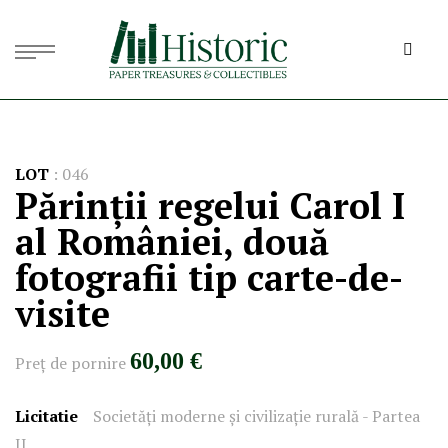
LOT
:
046
Părinții regelui Carol I
al României, două
fotografii tip carte-de-
visite
60,00 €
Preţ de pornire
Licitatie
Societăți moderne și civilizație rurală - Partea
II