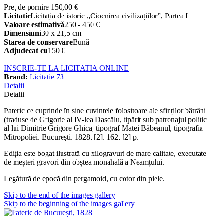
Preţ de pornire
150,00 €
Licitatie
Licitația de istorie „Ciocnirea civilizațiilor”, Partea I
Valoare estimativă
250 - 450 €
Dimensiuni
30 x 21,5 cm
Starea de conservare
Bună
Adjudecat cu
150 €
INSCRIE-TE LA LICITATIA ONLINE
Brand:
Licitatie 73
Detalii
Detalii
Pateric ce cuprinde în sine cuvintele folositoare ale sfinților bătrâni
(traduse de Grigorie al IV-lea Dascălu, tipărit sub patronajul politic
al lui Dimitrie Grigore Ghica, tipograf Matei Băbeanul, tipografia
Mitropoliei, București, 1828, [2], 162, [2] p.
Ediția este bogat ilustrată cu xilogravuri de mare calitate, executate
de meșteri gravori din obștea monahală a Neamțului.
Legătură de epocă din pergamoid, cu cotor din piele.
Skip to the end of the images gallery
Skip to the beginning of the images gallery