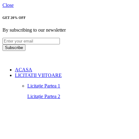
Close
GET 20% OFF
By subscribing to our newsletter
Subscribe
ACASA
LICITATII VIITOARE
Licitație Partea 1
Licitație Partea 2