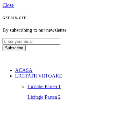
Close
GET 20% OFF
By subscribing to our newsletter
Subscribe
ACASA
LICITATII VIITOARE
Licitație Partea 1
Licitație Partea 2