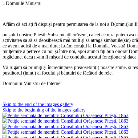
„ Domnule Ministru
Aflăm că azi ați fi dispuși pentru permutarea de la noi a D(omnu)lui Ilii
orașului nostru, Pitești; Subsemnații orășeni, ca cei ce nu-i putem ascund
activitatea sa să să deosibească mai mult și să atragă simbatiile(sic) 
ce avem, adică de a mai dura; Luăm corajul la Domniia Voastră Domnule
mulțemire a petrece cu noi și între noi, apoi atunci fiți bun onorat D
rugăciune, daca n-am fi mișcați de conduita acestui foncționar și daca 
Vă rugăm să priimiți și încredințarea preaosebiti(i) noastre stime, și r
pustiitorul (inint.) al focului și bântuiri de făcători de rele.
Domnului Ministru de Interne”
Skip to the end of the images gallery
Skip to the beginning of the images gallery