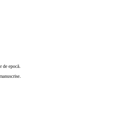
or de epocă.
i manuscrise.