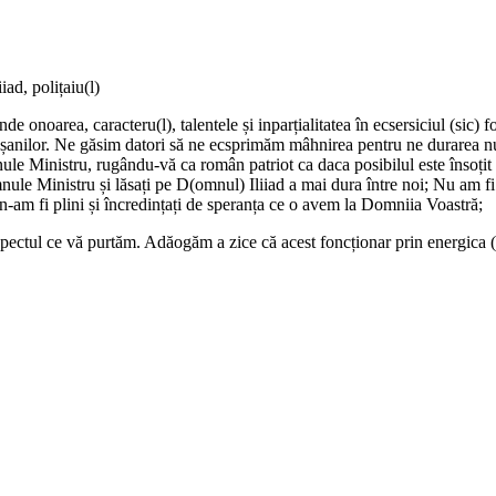
ad, polițaiu(l)
e onoarea, caracteru(l), talentele și inparțialitatea în ecsersiciul (sic) f
orășanilor. Ne găsim datori să ne ecsprimăm mâhnirea pentru ne durarea n
 Ministru, rugându-vă ca român patriot ca daca posibilul este însoțit 
omnule Ministru și lăsați pe D(omnul) Iliiad a mai dura între noi; Nu a
n-am fi plini și încredințați de speranța ce o avem la Domniia Voastră;
espectul ce vă purtăm. Adăogăm a zice că acest foncționar prin energica (e