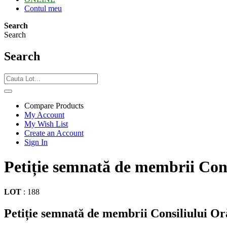
Contul meu
Search
Search
Search
Compare Products
My Account
My Wish List
Create an Account
Sign In
Petiție semnată de membrii Cons
LOT
:
188
Petiție semnată de membrii Consiliului Oră