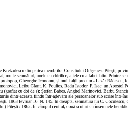
lae Kretzulescu din partea membrilor Consiliului Orășenesc Pitești, priv
sal, multe semnături, unele cu chirilice, altele cu alfabet latin. Printre s
 protopop, Gheorghe Iconomu, și mulți alții precum - Lazăr Rădescu, Io
monovici, Leibu Glanț, K. Poulios, Radu Istodor, F. Isac, un Apostol 
grafiat cu doi de s); Ștefan Babeș, Anghel Marinovici, Barbu Stanciu, un
ile dintr-aceasta fiindu într-adevăru ale persoanelor sub scrise într-însa,
tești. 1863 fevruar 16. N. 145. În dreapta, semnătura lui C. Coculescu, 
ului) Pitești / 1862. În câmpul central, două scuturi cu însemnele herald