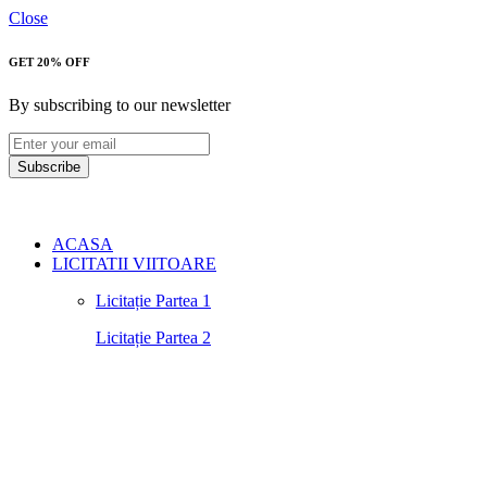
Close
GET 20% OFF
By subscribing to our newsletter
Subscribe
ACASA
LICITATII VIITOARE
Licitație Partea 1
Licitație Partea 2