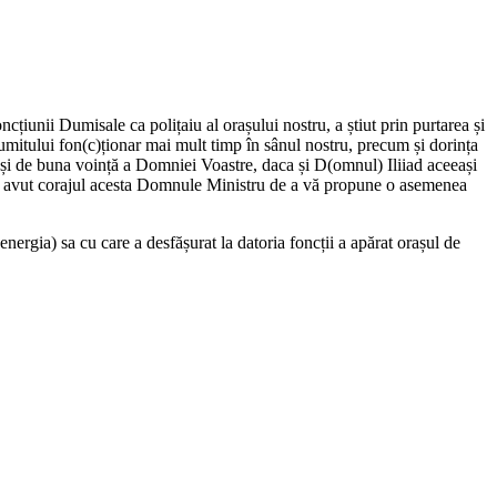
oncțiunii Dumisale ca polițaiu al orașului nostru, a știut prin purtarea și
umitului fon(c)ționar mai mult timp în sânul nostru, precum și dorința
și de buna voință a Domniei Voastre, daca și D(omnul) Iliiad aceeași
m fi avut corajul acesta Domnule Ministru de a vă propune o asemenea
nergia) sa cu care a desfășurat la datoria foncții a apărat orașul de