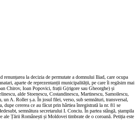
ind renunțarea la decizia de permutate a domnului Iliad, care ocupa
emnatari, aparte de reprezentanții municipalității, pe care îi regăsim mai
an Chirov, Ioan Popovici, frații G(rigore sau Gheorghe) și
Pelinescu, alde Stoenescu, Costandinescu, Martinescu, Samoilescu,
 A. Roller ș.a. În josul filei, verso, sub semnături, transversal,
 dupe cererea ce au făcut prin hârtiea înregistrată la nr. 81 se
dedesubt, semnătura secretarului I. Conciu. În partea stângă, ștampila
ice ale Țării Românești și Moldovei timbrate de o coroană. Petiția este