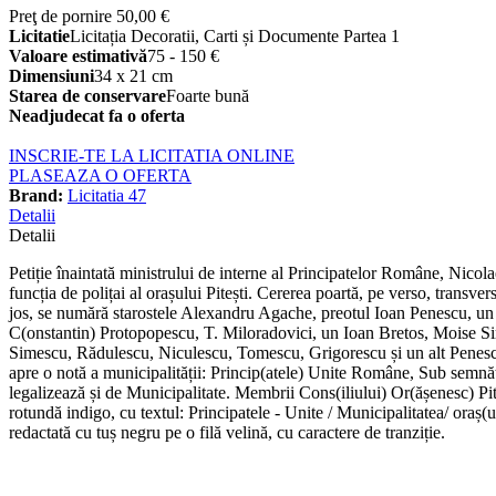
Preţ de pornire
50,00 €
Licitatie
Licitația Decoratii, Carti și Documente Partea 1
Valoare estimativă
75 - 150 €
Dimensiuni
34 x 21 cm
Starea de conservare
Foarte bună
Neadjudecat fa o oferta
INSCRIE-TE LA LICITATIA ONLINE
PLASEAZA O OFERTA
Brand:
Licitatia 47
Detalii
Detalii
Petiție înaintată ministrului de interne al Principatelor Române, Nico
funcția de polițai al orașului Pitești. Cererea poartă, pe verso, transver
jos, se numără starostele Alexandru Agache, preotul Ioan Penescu, un
C(onstantin) Protopopescu, T. Miloradovici, un Ioan Bretos, Moise Si
Simescu, Rădulescu, Niculescu, Tomescu, Grigorescu și un alt Penescu (
apre o notă a municipalității: Princip(atele) Unite Române, Sub semnătur
legalizează și de Municipalitate. Membrii Cons(iliului) Or(ășenesc) Pi
rotundă indigo, cu textul: Principatele - Unite / Municipalitatea/ oraș(
redactată cu tuș negru pe o filă velină, cu caractere de tranziție.