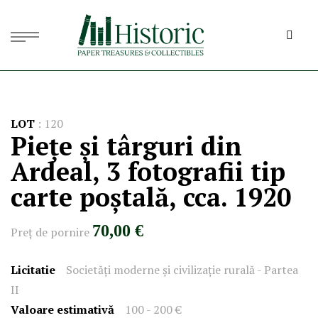
LOT
:
120
Piețe și târguri din
Ardeal, 3 fotografii tip
carte poștală, cca. 1920
70,00 €
Preţ de pornire
Licitatie
Societăți moderne și civilizație rurală - Partea
II
Valoare estimativă
100 - 200 €