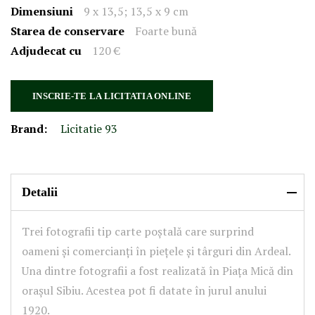
Dimensiuni
9 x 13,5; 13,5 x 9 cm
Starea de conservare
Foarte bună
Adjudecat cu
120 €
INSCRIE-TE LA LICITATIA ONLINE
Brand:
Licitatie 93
Detalii
Trei fotografii tip carte poștală care surprind
oameni și comercianți în piețele și târguri din Ardeal.
Una dintre fotografii a fost realizată în Piața Mică din
orașul Sibiu. Acestea pot fi datate în jurul anului
1920.