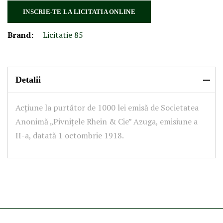
INSCRIE-TE LA LICITATIA ONLINE
Brand:
Licitatie 85
Detalii
Acțiune la purtător de 1000 lei emisă de Societatea
Anonimă „Pivnițele Rhein & Cie” Azuga, emisiune a
II-a, datată 1 octombrie 1918.