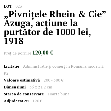
LOT
:
023
„Pivnițele Rhein & Cie”
Azuga, acțiune la
purtător de 1000 lei,
1918
120,00 €
Preţ de pornire
Licitatie
Administrație și comerț în România modernă
P2
Valoare estimativă
200 - 300 €
Dimensiuni
35 x 21,2 cm
Starea de conservare
Foarte bună
Adjudecat cu
120 €