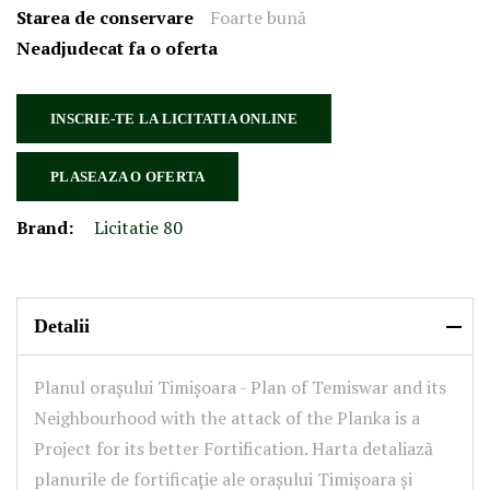
Starea de conservare
Foarte bună
Neadjudecat fa o oferta
INSCRIE-TE LA LICITATIA ONLINE
PLASEAZA O OFERTA
Brand:
Licitatie 80
Detalii
Planul orașului Timișoara - Plan of Temiswar and its
Neighbourhood with the attack of the Planka is a
Project for its better Fortification. Harta detaliază
planurile de fortificație ale orașului Timișoara și