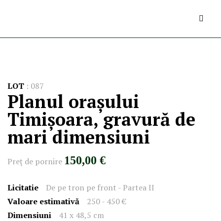
LOT
:
087
Planul orașului
Timișoara, gravură de
mari dimensiuni
150,00 €
Preţ de pornire
Licitatie
De pe tron pe front - Partea II
Valoare estimativă
250 - 450 €
Dimensiuni
41 x 48,5 cm