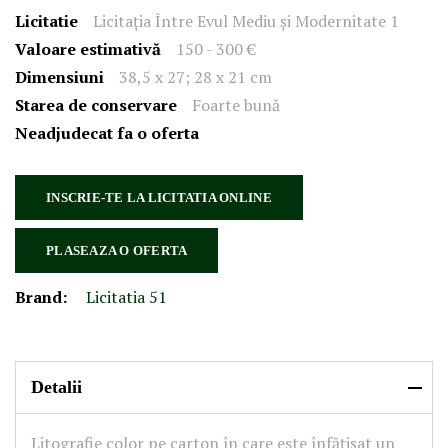
Licitatie
Licitația Între Evul Mediu și Modernitate 1
Valoare estimativă
150 - 300 €
Dimensiuni
38,5 x 27; 28 x 21 cm
Starea de conservare
Foarte bună
Neadjudecat fa o oferta
INSCRIE-TE LA LICITATIA ONLINE
PLASEAZA O OFERTA
Brand:
Licitatia 51
Detalii
Litografie color pe carton în care este înfățișat un