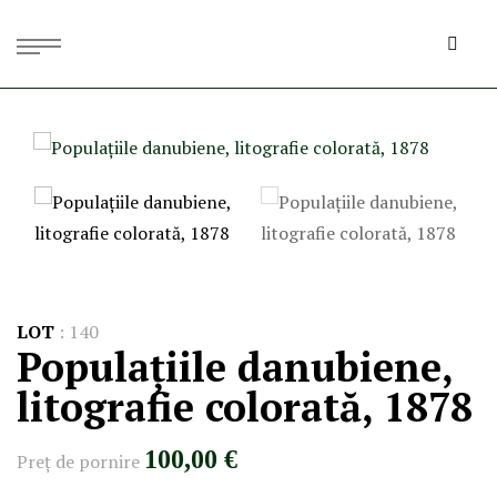
LOT
:
140
Populațiile danubiene,
litografie colorată, 1878
100,00 €
Preţ de pornire