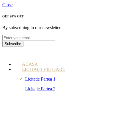
Close
GET 20% OFF
By subscribing to our newsletter
Subscribe
ACASA
LICITATII VIITOARE
Licitație Partea 1
Licitație Partea 2