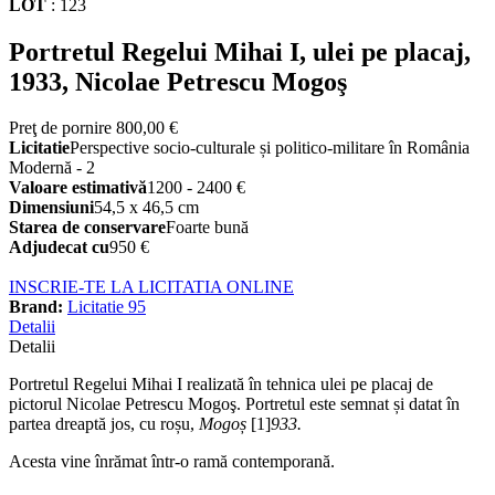
LOT
:
123
Portretul Regelui Mihai I, ulei pe placaj,
1933, Nicolae Petrescu Mogoş
Preţ de pornire
800,00 €
Licitatie
Perspective socio-culturale și politico-militare în România
Modernă - 2
Valoare estimativă
1200 - 2400 €
Dimensiuni
54,5 x 46,5 cm
Starea de conservare
Foarte bună
Adjudecat cu
950 €
INSCRIE-TE LA LICITATIA ONLINE
Brand:
Licitatie 95
Detalii
Detalii
Portretul Regelui Mihai I realizată în tehnica ulei pe placaj de
pictorul Nicolae Petrescu Mogoş. Portretul este semnat și datat în
partea dreaptă jos, cu roșu,
Mogoș
[1]
933.
Acesta vine înrămat într-o ramă contemporană.