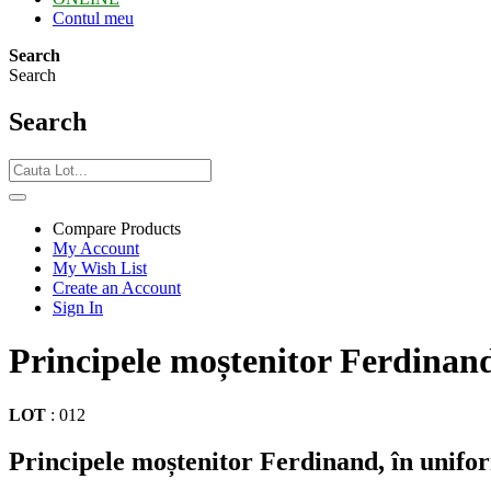
Contul meu
Search
Search
Search
Compare Products
My Account
My Wish List
Create an Account
Sign In
Principele moștenitor Ferdinand,
LOT
:
012
Principele moștenitor Ferdinand, în uniform