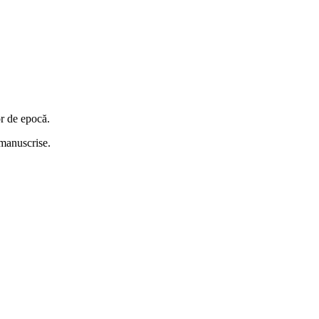
or de epocă.
i manuscrise.