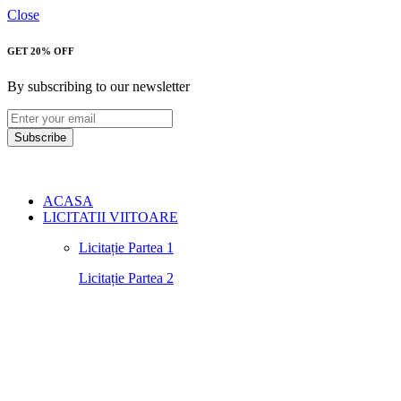
Close
GET 20% OFF
By subscribing to our newsletter
Subscribe
ACASA
LICITATII VIITOARE
Licitație Partea 1
Licitație Partea 2