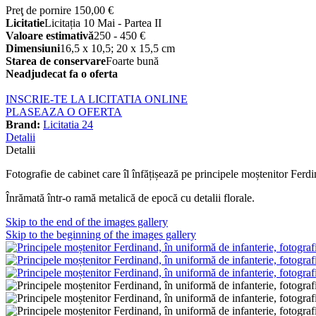
Preţ de pornire
150,00 €
Licitatie
Licitația 10 Mai - Partea II
Valoare estimativă
250 - 450 €
Dimensiuni
16,5 x 10,5; 20 x 15,5 cm
Starea de conservare
Foarte bună
Neadjudecat fa o oferta
INSCRIE-TE LA LICITATIA ONLINE
PLASEAZA O OFERTA
Brand:
Licitatia 24
Detalii
Detalii
Fotografie de cabinet care îl înfățișează pe principele moștenitor Ferd
Înrămată într-o ramă metalică de epocă cu detalii florale.
Skip to the end of the images gallery
Skip to the beginning of the images gallery