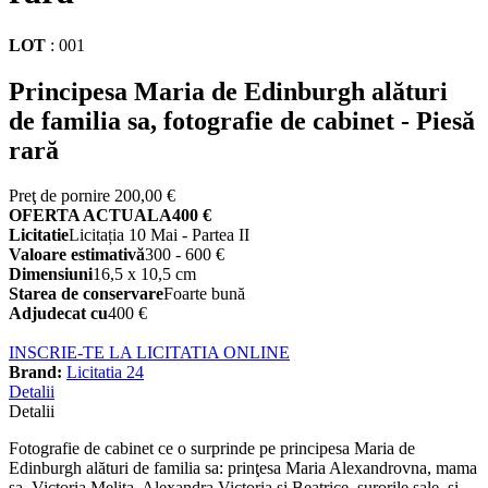
LOT
:
001
Principesa Maria de Edinburgh alături
de familia sa, fotografie de cabinet - Piesă
rară
Preţ de pornire
200,00 €
OFERTA ACTUALA
400 €
Licitatie
Licitația 10 Mai - Partea II
Valoare estimativă
300 - 600 €
Dimensiuni
16,5 x 10,5 cm
Starea de conservare
Foarte bună
Adjudecat cu
400 €
INSCRIE-TE LA LICITATIA ONLINE
Brand:
Licitatia 24
Detalii
Detalii
Fotografie de cabinet ce o surprinde pe principesa Maria de
Edinburgh alături de familia sa: prinţesa Maria Alexandrovna, mama
sa, Victoria Melita, Alexandra Victoria şi Beatrice, surorile sale, și