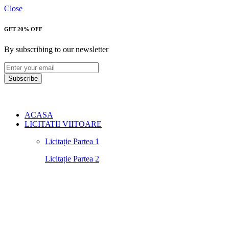
Close
GET 20% OFF
By subscribing to our newsletter
Subscribe
ACASA
LICITATII VIITOARE
Licitație Partea 1
Licitație Partea 2