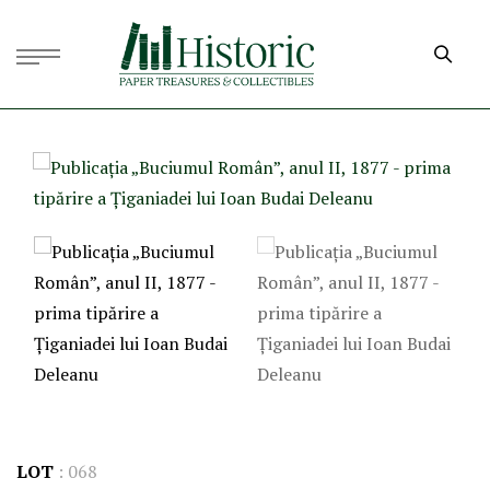
LOT
:
068