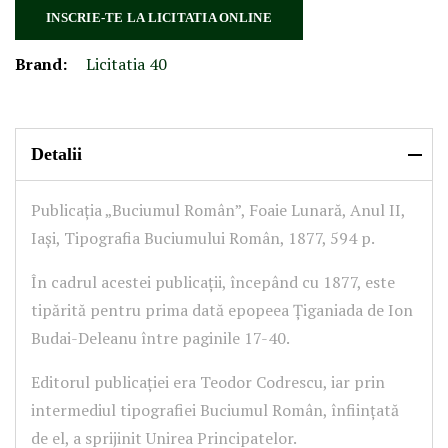
INSCRIE-TE LA LICITATIA ONLINE
Brand:
Licitatia 40
Detalii
Publicația „Buciumul Român”, Foaie Lunară, Anul II,
Iași, Tipografia Buciumului Român, 1877, 594 p.
În cadrul acestei publicații, începând cu 1877, este
tipărită pentru prima dată epopeea Țiganiada de Ion
Budai-Deleanu între paginile 17-40.
Editorul publicației era Teodor Codrescu, iar prin
intermediul tipografiei Buciumul Român, înființată
de el, a sprijinit Unirea Principatelor.