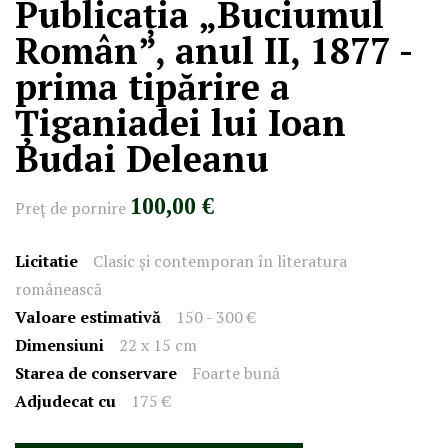
Publicația „Buciumul
Român”, anul II, 1877 -
prima tipărire a
Țiganiadei lui Ioan
Budai Deleanu
100,00 €
Preţ de pornire
Licitatie
Clasic și contemporan în literatura
românească
Valoare estimativă
150 - 300 €
Dimensiuni
22 x 15 cm
Starea de conservare
Foarte bună
Adjudecat cu
175 €