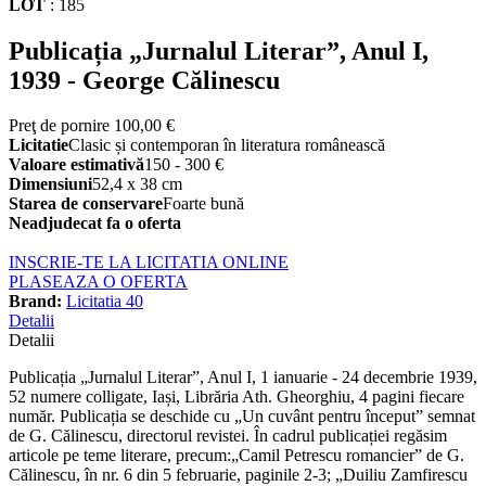
LOT
:
185
Publicația „Jurnalul Literar”, Anul I,
1939 - George Călinescu
Preţ de pornire
100,00 €
Licitatie
Clasic și contemporan în literatura românească
Valoare estimativă
150 - 300 €
Dimensiuni
52,4 x 38 cm
Starea de conservare
Foarte bună
Neadjudecat fa o oferta
INSCRIE-TE LA LICITATIA ONLINE
PLASEAZA O OFERTA
Brand:
Licitatia 40
Detalii
Detalii
Publicația „Jurnalul Literar”, Anul I, 1 ianuarie - 24 decembrie 1939,
52 numere colligate, Iași, Librăria Ath. Gheorghiu, 4 pagini fiecare
număr. Publicația se deschide cu „Un cuvânt pentru început” semnat
de G. Călinescu, directorul revistei. În cadrul publicației regăsim
articole pe teme literare, precum:„Camil Petrescu romancier” de G.
Călinescu, în nr. 6 din 5 februarie, paginile 2-3; „Duiliu Zamfirescu