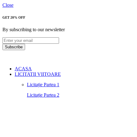
Close
GET 20% OFF
By subscribing to our newsletter
Subscribe
ACASA
LICITATII VIITOARE
Licitație Partea 1
Licitație Partea 2