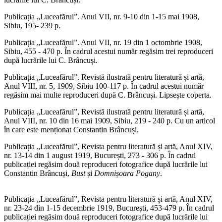
Publicația „Luceafărul”. Anul VII, nr. 9-10 din 1-15 mai 1908,
Sibiu, 195- 239 p.
Publicația „Luceafărul”. Anul VII, nr. 19 din 1 octombrie 1908,
Sibiu, 455 - 470 p. În cadrul acestui număr regăsim trei reproduceri
după lucrările lui C. Brâncuși.
Publicația „Luceafărul”. Revistă ilustrată pentru literatură și artă,
Anul VIII, nr. 5, 1909, Sibiu 100-117 p. În cadrul acestui număr
regăsim mai multe reproduceri după C. Brâncuși. Lipsește coperta.
Publicația „Luceafărul”, Revistă ilustrată pentru literatură și artă,
Anul VIII, nr. 10 din 16 mai 1909, Sibiu, 219 - 240 p. Cu un articol
în care este menționat Constantin Brâncuși.
Publicația „Luceafărul”, Revista pentru literatură și artă, Anul XIV,
nr. 13-14 din 1 august 1919, București, 273 - 306 p. În cadrul
publicației regăsim două reproduceri fotografice după lucrările lui
Constantin Brâncuși,
Bust
și
Domnișoara Pogany
.
Publicația „Luceafărul”, Revista pentru literatură și artă, Anul XIV,
nr. 23-24 din 1-15 decembrie 1919, București, 453-479 p. În cadrul
publicației regăsim două reproduceri fotografice după lucrările lui