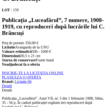
LOT
:
159
Publicația „Luceafărul”, 7 numere, 1908-
1919, cu reproduceri după lucrările lui C.
Brâncuși
Preţ de pornire
350,00 €
Licitatie
Avangarda de la UNU
Valoare estimativă
500 - 1000 €
Dimensiuni
30,5 x 21 cm
Starea de conservare
Foarte bună
Neadjudecat fa o oferta
INSCRIE-TE LA LICITATIA ONLINE
PLASEAZA O OFERTA
Brand:
Licitatie 66
Detalii
Detalii
Publicația „Luceafărul”. Anul VII, nr. 3 din 1 februarie 1908, Sibiu,
35 - 56 p. În cadrul publicației regăsim trei reproduceri după
lucrările lui C. Brâncuși.