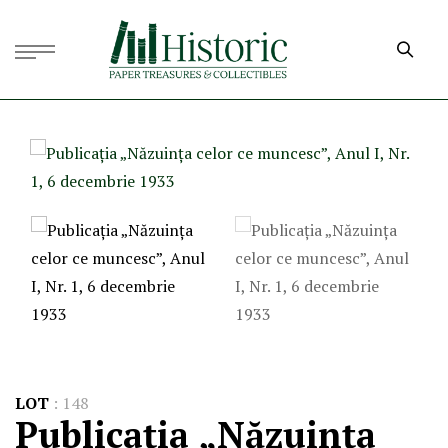
LOT
:
148
Publicația „Năzuința