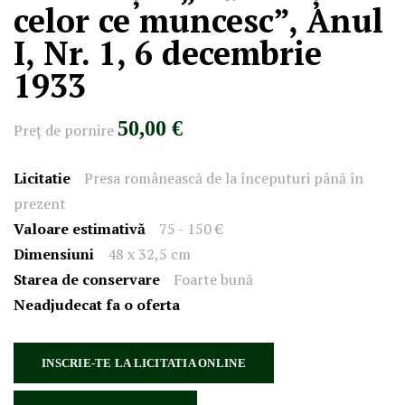
celor ce muncesc”, Anul
I, Nr. 1, 6 decembrie
1933
50,00 €
Preţ de pornire
Licitatie
Presa românească de la începuturi până în
prezent
Valoare estimativă
75 - 150 €
Dimensiuni
48 x 32,5 cm
Starea de conservare
Foarte bună
Neadjudecat fa o oferta
INSCRIE-TE LA LICITATIA ONLINE