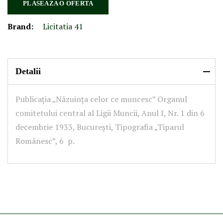
PLASEAZA O OFERTA
Brand:
Licitatia 41
Detalii
Publicația „Năzuința celor ce muncesc” Organul
comitetului central al Ligii Muncii, Anul I, Nr. 1 din 6
decembrie 1933, București, Tipografia „Tiparul
Românesc”, 6 p.