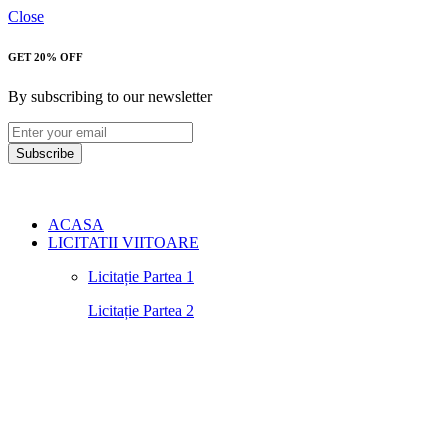
Close
GET 20% OFF
By subscribing to our newsletter
Subscribe
ACASA
LICITATII VIITOARE
Licitație Partea 1
Licitație Partea 2