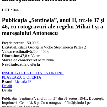
LOT
:
044
Publicația „Sentinela”, anul II, nr.-le 37 și
46, cu rotogravuri ale regelui Mihai I și a
mareșalului Antonescu
Preţ de pornire
150,00 €
Licitatie
Licitația George și Victor Stephanescu Partea 2
Valoare estimativă
250 - 450 €
Dimensiuni
47,8 x 33 cm
Starea de conservare
Foarte bună
Neadjudecat fa o oferta
INSCRIE-TE LA LICITATIA ONLINE
PLASEAZA O OFERTA
Brand:
Licitatia 63
Detalii
Detalii
Publicația „Sentinela”, anul II, nr. 37 din 31 august 1941, București,
Imprimeria Centrală, 8 p. Cu o rotogravură înfățișându-l pe
mareșalul Ion Antonescu.