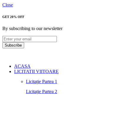
Close
GET 20% OFF
By subscribing to our newsletter
Subscribe
ACASA
LICITATII VIITOARE
Licitație Partea 1
Licitație Partea 2