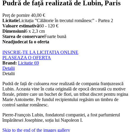
Pudră de față realizată de Lubin, Paris
Preţ de pornire
40,00 €
Licitatie
Licitația ”Călătorie în trecutul românesc” - Partea 2
Valoare estimativă
60 - 120 €
Dimensiuni
6 x 2,3 cm
Starea de conservare
Foarte bună
Neadjudecat fa o oferta
INSCRIE-TE LA LICITATIA ONLINE
PLASEAZA O OFERTA
Brand:
Licitatie 69
Detalii
Detalii
Pudră de față de culoarea
rose
realizată de compania franțuzească
Lubin. Aceasta vine în cutia originală de epocă decorată cu motive
florale, printre care un buchet de flori, un tribut discret pentru regina
Marie Antoinette. Pe fundul recipientului regăsim un timbru de
control sanitar românesc.
Pierre-François Lubin, fondatorul companiei, a fost parfumierul
împărătesei Josephine, soția lui Napoleon I.
Skip to the end of the images gallery