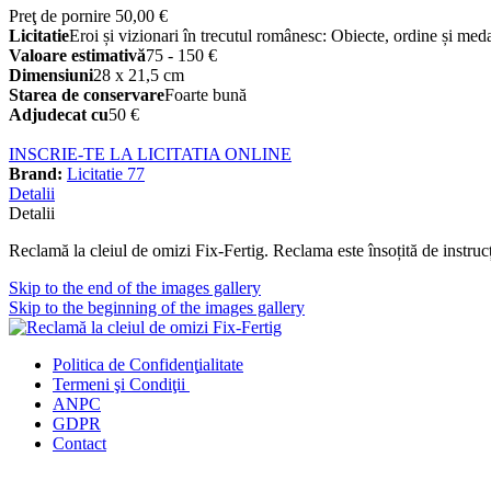
Preţ de pornire
50,00 €
Licitatie
⁠Eroi și vizionari în trecutul românesc: Obiecte, ordine și meda
Valoare estimativă
75 - 150 €
Dimensiuni
28 x 21,5 cm
Starea de conservare
Foarte bună
Adjudecat cu
50 €
INSCRIE-TE LA LICITATIA ONLINE
Brand:
Licitatie 77
Detalii
Detalii
Reclamă la cleiul de omizi Fix-Fertig. Reclama este însoțită de instru
Skip to the end of the images gallery
Skip to the beginning of the images gallery
Politica de Confidenţ
ialitate
Termeni şi Condiţii
ANPC
GDPR
Contact