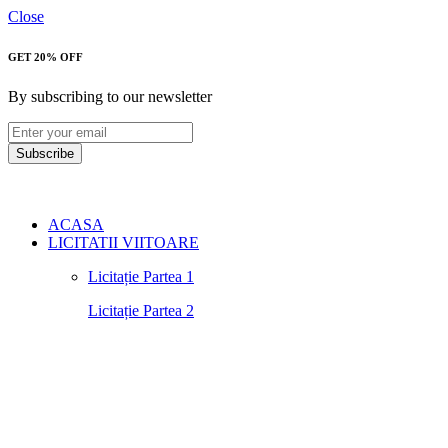
Close
GET 20% OFF
By subscribing to our newsletter
Subscribe
ACASA
LICITATII VIITOARE
Licitație Partea 1
Licitație Partea 2