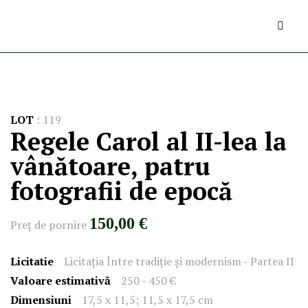
LOT
:
119
Regele Carol al II-lea la
vânătoare, patru
fotografii de epocă
150,00 €
Preţ de pornire
Licitatie
Licitația Între tradiție şi modernism - Partea II
Valoare estimativă
250 - 450 €
Dimensiuni
17,5 x 11,5; 11,5 x 17,5 cm