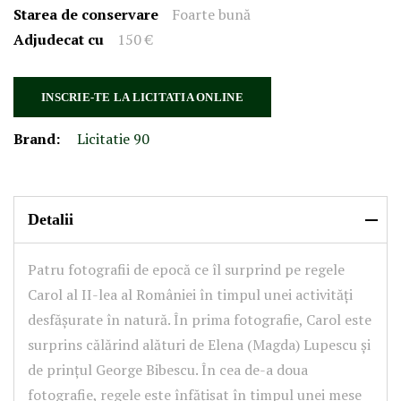
Starea de conservare
Foarte bună
Adjudecat cu
150 €
INSCRIE-TE LA LICITATIA ONLINE
Brand:
Licitatie 90
Detalii
Patru fotografii de epocă ce îl surprind pe regele
Carol al II-lea al României în timpul unei activități
desfășurate în natură. În prima fotografie, Carol este
surprins călărind alături de Elena (Magda) Lupescu și
de prințul George Bibescu. În cea de-a doua
fotografie, regele este înfățișat în timpul unei mese