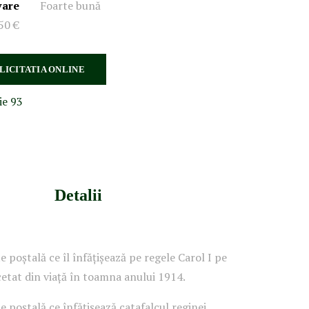
vare
Foarte bună
50 €
 LICITATIA ONLINE
ie 93
Detalii
e poștală ce îl înfățișează pe regele Carol I pe
ncetat din viață în toamna anului 1914.
e poștală ce înfățișează catafalcul reginei