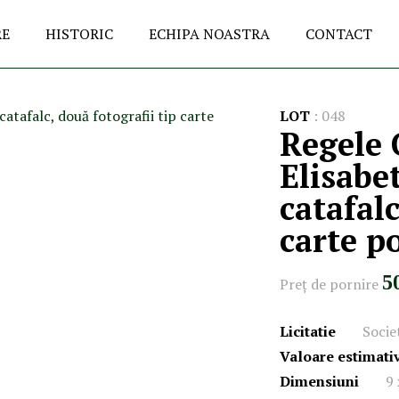
RE
HISTORIC
ECHIPA NOASTRA
CONTACT
LOT
:
048
Regele C
Elisabe
catafalc
carte p
5
Preţ de pornire
Licitatie
Societ
Valoare estimati
Dimensiuni
9