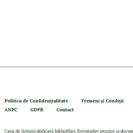
Politica de Confidenţ
ialitate
Termeni şi Condiţii
ANPC
GDPR
Contact
Casă de licitaţii dedicată bibliofiliei, fotografiei istorice şi doc