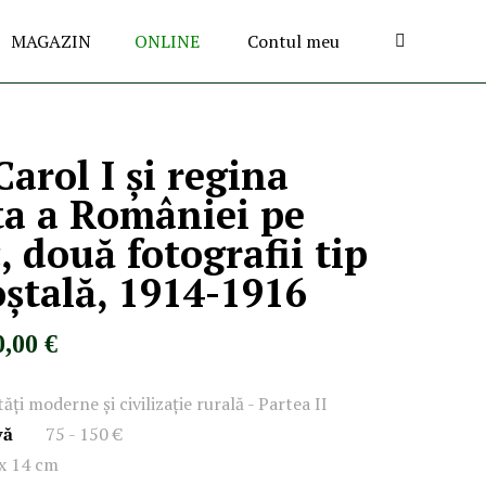
MAGAZIN
ONLINE
Contul meu
arol I și regina
ta a României pe
, două fotografii tip
oștală, 1914-1916
0,00 €
ăți moderne și civilizație rurală - Partea II
vă
75 - 150 €
 x 14 cm