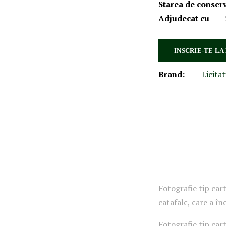
Starea de conser
Adjudecat cu
INSCRIE-TE LA
Brand:
Licitat
Fotografie tip cart
catafalc, care a î
Fotografie tip cart