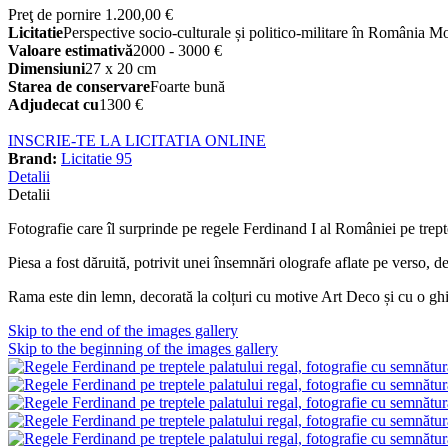
Preţ de pornire
1.200,00 €
Licitatie
Perspective socio-culturale și politico-militare în România M
Valoare estimativă
2000 - 3000 €
Dimensiuni
27 x 20 cm
Starea de conservare
Foarte bună
Adjudecat cu
1300 €
INSCRIE-TE LA LICITATIA ONLINE
Brand:
Licitatie 95
Detalii
Detalii
Fotografie care îl surprinde pe regele Ferdinand I al României pe trept
Piesa a fost dăruită, potrivit unei însemnări olografe aflate pe verso, 
Rama este din lemn, decorată la colțuri cu motive Art Deco și cu o gh
Skip to the end of the images gallery
Skip to the beginning of the images gallery