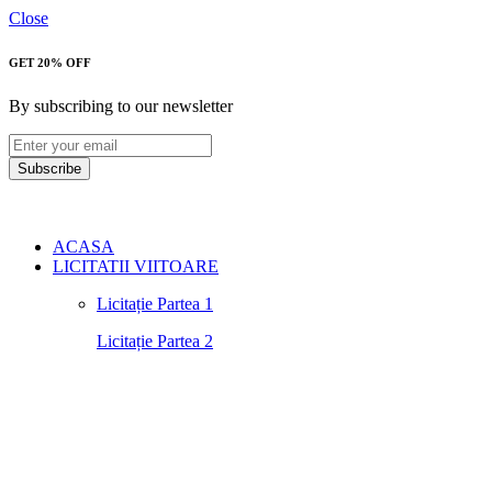
Close
GET 20% OFF
By subscribing to our newsletter
Subscribe
ACASA
LICITATII VIITOARE
Licitație Partea 1
Licitație Partea 2