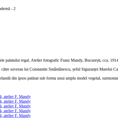
odernă - 2
ele palatului regal. Atelier fotografic Franz Mandy, București, cca. 191
de către suveran lui Constantin Smântânescu, șeful Siguranței Marelui Car
irlandă din ipsos patinat sub forma unui amplu model vegetal, surmontat