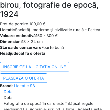
birou, fotografie de epocă,
1924
Preţ de pornire
100,00 €
Licitatie
Societăți moderne și civilizație rurală - Partea II
Valoare estimativă
150 - 300 €
Dimensiuni
18 x 24 cm
Starea de conservare
Foarte bună
Neadjudecat fa o oferta
INSCRIE-TE LA LICITATIA ONLINE
PLASEAZA O OFERTA
Brand:
Licitatie 93
Detalii
Detalii
Fotografie de epocă în care este înfățișat regele
Ferdinand I al României scriind la birou. Aceasta este