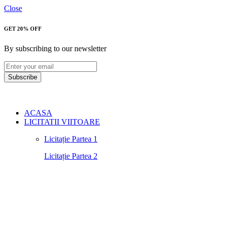
Close
GET 20% OFF
By subscribing to our newsletter
Subscribe
ACASA
LICITATII VIITOARE
Licitație Partea 1
Licitație Partea 2