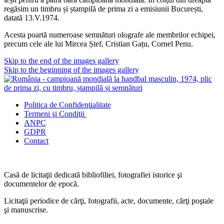
regăsim un timbru și ștampilă de prima zi a emisiunii București,
datată 13.V.1974.
Acesta poartă numeroase semnături olografe ale membrilor echipei,
precum cele ale lui Mircea Ștef, Cristian Gațu, Cornel Penu.
Skip to the end of the images gallery
Skip to the beginning of the images gallery
Politica de Confidenţ
ialitate
Termeni şi Condiţii
ANPC
GDPR
Contact
Casă de licitaţii dedicată bibliofiliei, fotografiei istorice şi
documentelor de epocă.
Licitaţii periodice de cărţi, fotografii, acte, documente, cărţi poştale
şi manuscrise.