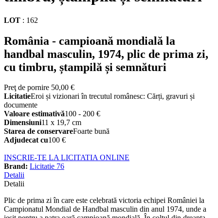
LOT
:
162
România - campioană mondială la
handbal masculin, 1974, plic de prima zi,
cu timbru, ștampilă și semnături
Preţ de pornire
50,00 €
Licitatie
Eroi și vizionari în trecutul românesc: Cărți, gravuri și
documente
Valoare estimativă
100 - 200 €
Dimensiuni
11 x 19,7 cm
Starea de conservare
Foarte bună
Adjudecat cu
100 €
INSCRIE-TE LA LICITATIA ONLINE
Brand:
Licitatie 76
Detalii
Detalii
Plic de prima zi în care este celebrată victoria echipei României la
Campionatul Mondial de Handbal masculin din anul 1974, unde a
ieșit pentru a patra oară campioană mondială. În colțul din dreapta