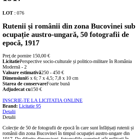
LOT
:
076
Rutenii și românii din zona Bucovinei sub
ocupație austro-ungară, 50 fotografii de
epocă, 1917
Preţ de pornire
150,00 €
Licitatie
Perspective socio-culturale și politico-militare în România
Modernă - 2
Valoare estimativă
250 - 450 €
Dimensiuni
6 x 6; 7 x 4,5; 7,8 x 10 cm
Starea de conservare
Foarte bună
Adjudecat cu
150 €
INSCRIE-TE LA LICITATIA ONLINE
Brand:
Licitatie 95
Detalii
Detalii
Colecție de 50 de fotografii de epocă în care sunt înfățișați rutenii și
românii din zona Bucovinei în timpul ocupației austro-ungare din
1917. De diferite dimensiuni, fotografiile surprind atât militarii în