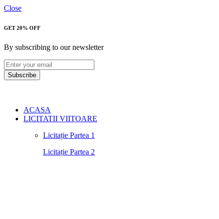
Close
GET 20% OFF
By subscribing to our newsletter
Subscribe
ACASA
LICITATII VIITOARE
Licitație Partea 1
Licitație Partea 2