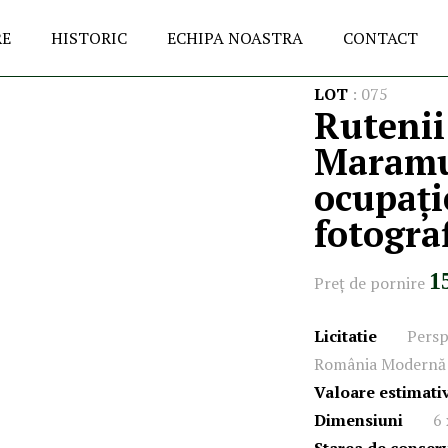
RE
HISTORIC
ECHIPA NOASTRA
CONTACT
LOT
:
075
Rutenii
Maramu
ocupați
fotogra
1
Preţ de pornire
Licitatie
Persp
România Modernă 
Valoare estimati
Dimensiuni
6 