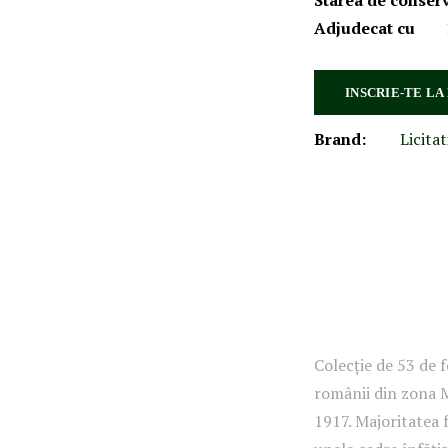
Starea de conser
Adjudecat cu
INSCRIE-TE LA
Brand:
Licitat
Colecție de 53 de f
românii din zona 
1917. Majoritatea f