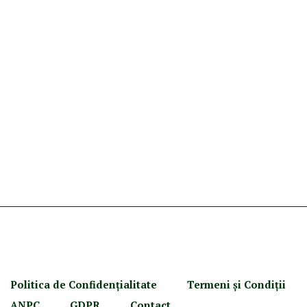
Politica de Confidenţ
ialitate
Termeni şi Condiţii
ANPC
GDPR
Contact