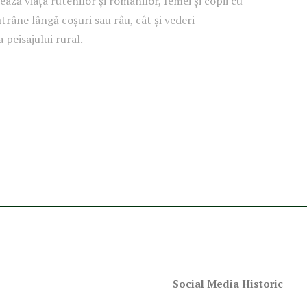
ează viața rutenilor și românilor, femei și copii cu
ătrâne lângă coșuri sau râu, cât și vederi
peisajului rural.
Social Media Historic