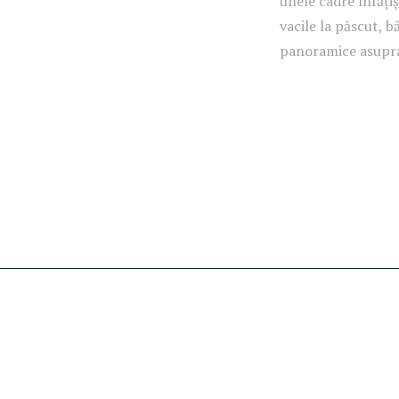
unele cadre înfățiș
vacile la păscut, b
panoramice asupra 