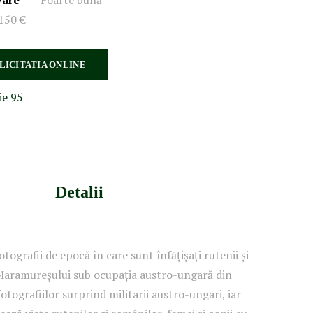
vare
Foarte bună
150 €
 LICITATIA ONLINE
ie 95
Detalii
otografii de epocă în care sunt înfățișați rutenii și
Maramureșului sub ocupația austro-ungară din
otografiilor surprind militarii austro-ungari, iar