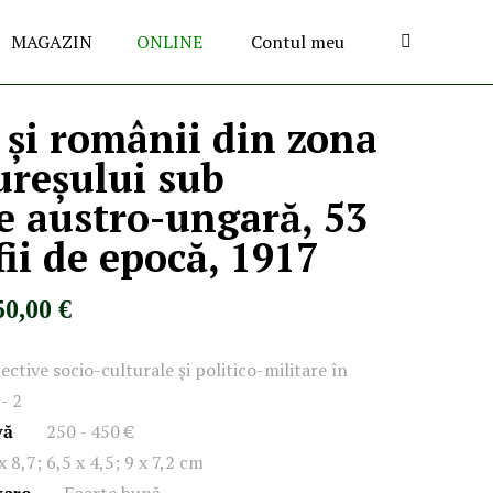
MAGAZIN
ONLINE
Contul meu
 și românii din zona
reșului sub
e austro-ungară, 53
fii de epocă, 1917
50,00 €
ective socio-culturale și politico-militare în
- 2
vă
250 - 450 €
x 8,7; 6,5 x 4,5; 9 x 7,2 cm