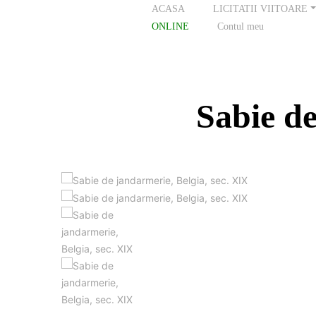
ACASA
LICITATII VIITOARE
ONLINE
Contul meu
Sabie de