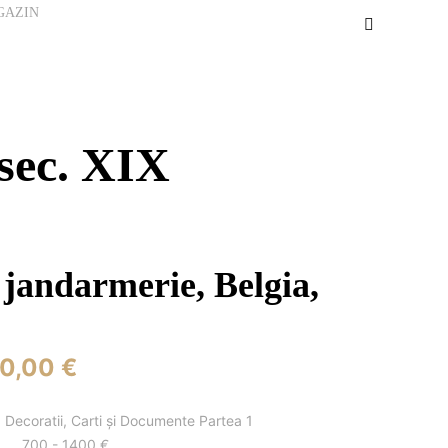
GAZIN
 sec. XIX
 jandarmerie, Belgia,
0,00 €
ia Decoratii, Carti și Documente Partea 1
700 - 1400 €