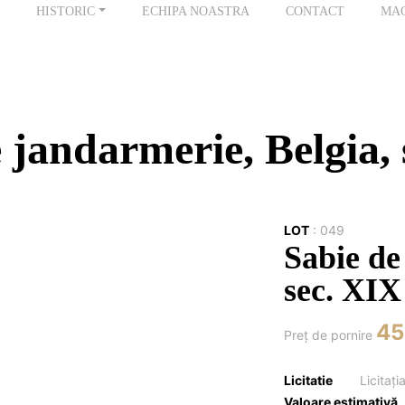
HISTORIC
ECHIPA NOASTRA
CONTACT
MA
 jandarmerie, Belgia,
LOT
:
049
Sabie de
sec. XIX
45
Preţ de pornire
Licitatie
Licitaț
Valoare estimativă