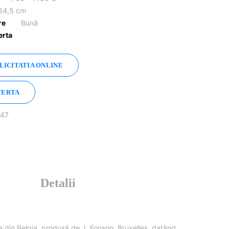
 84,5 cm
re
Bună
erta
 LICITATIA ONLINE
FERTA
 47
Detalii
 din Belgia, produsă de J. Fonson, Bruxelles, datând