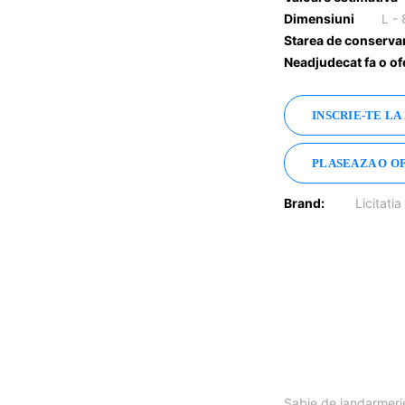
Dimensiuni
L -
Starea de conserva
Neadjudecat fa o of
INSCRIE-TE LA
PLASEAZA O O
Brand:
Licitatia
Sabie de jandarmerie