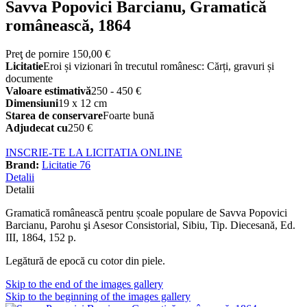
Savva Popovici Barcianu, Gramatică
românească, 1864
Preţ de pornire
150,00 €
Licitatie
Eroi și vizionari în trecutul românesc: Cărți, gravuri și
documente
Valoare estimativă
250 - 450 €
Dimensiuni
19 x 12 cm
Starea de conservare
Foarte bună
Adjudecat cu
250 €
INSCRIE-TE LA LICITATIA ONLINE
Brand:
Licitatie 76
Detalii
Detalii
Gramatică românească pentru școale populare de Savva Popovici
Barcianu, Parohu şi Asesor Consistorial, Sibiu, Tip. Diecesană, Ed.
III, 1864, 152 p.
Legătură de epocă cu cotor din piele.
Skip to the end of the images gallery
Skip to the beginning of the images gallery