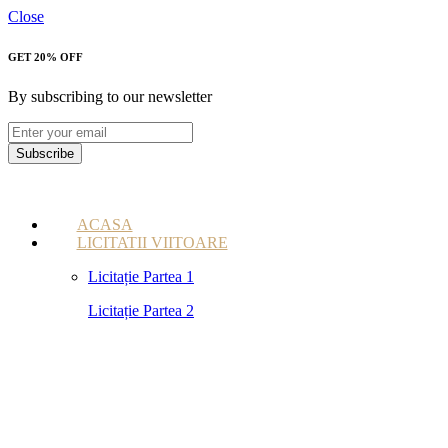
Close
GET 20% OFF
By subscribing to our newsletter
Subscribe
ACASA
LICITATII VIITOARE
Licitație Partea 1
Licitație Partea 2