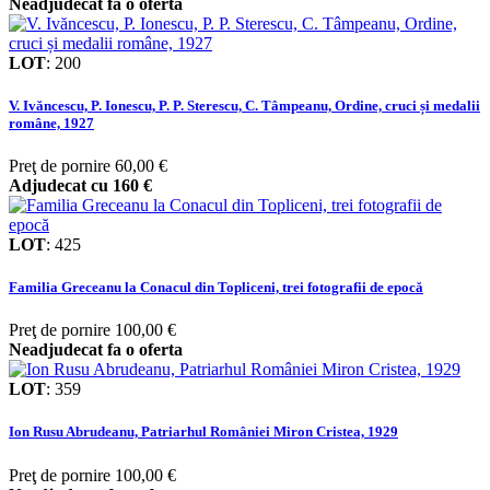
Neadjudecat fa o oferta
LOT
:
200
V. Ivăncescu, P. Ionescu, P. P. Sterescu, C. Tâmpeanu, Ordine, cruci și medalii
române, 1927
Preţ de pornire
60,00 €
Adjudecat cu
160 €
LOT
:
425
Familia Greceanu la Conacul din Topliceni, trei fotografii de epocă
Preţ de pornire
100,00 €
Neadjudecat fa o oferta
LOT
:
359
Ion Rusu Abrudeanu, Patriarhul României Miron Cristea, 1929
Preţ de pornire
100,00 €