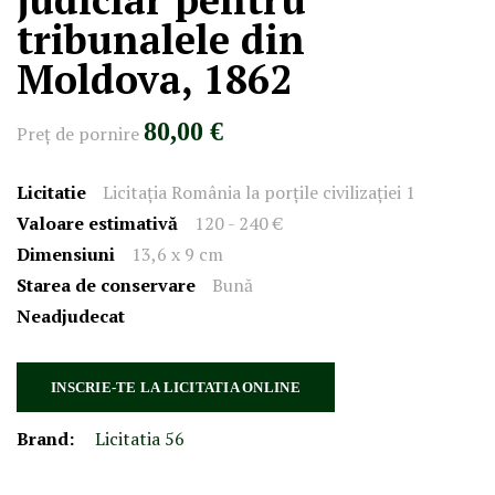
tribunalele din
Moldova, 1862
80,00 €
Preţ de pornire
Licitatie
Licitația România la porțile civilizației 1
Valoare estimativă
120 - 240 €
Dimensiuni
13,6 x 9 cm
Starea de conservare
Bună
Neadjudecat
INSCRIE-TE LA LICITATIA ONLINE
Brand:
Licitatia 56