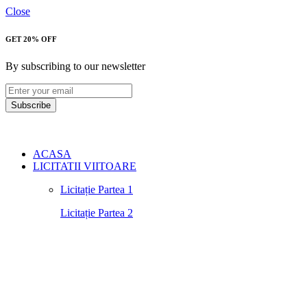
Close
GET 20% OFF
By subscribing to our newsletter
Subscribe
ACASA
LICITATII VIITOARE
Licitație Partea 1
Licitație Partea 2