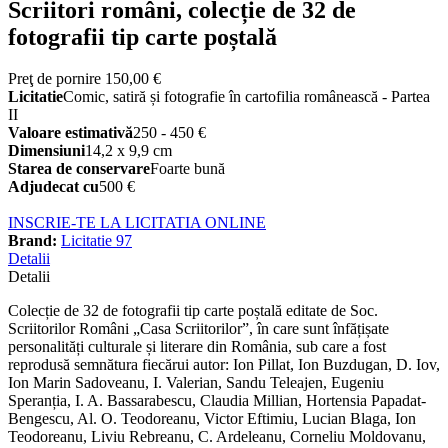
Scriitori români, colecție de 32 de
fotografii tip carte poștală
Preţ de pornire
150,00 €
Licitatie
Comic, satiră și fotografie în cartofilia românească - Partea
II
Valoare estimativă
250 - 450 €
Dimensiuni
14,2 x 9,9 cm
Starea de conservare
Foarte bună
Adjudecat cu
500 €
INSCRIE-TE LA LICITATIA ONLINE
Brand:
Licitatie 97
Detalii
Detalii
Colecție de 32 de fotografii tip carte poștală editate de Soc.
Scriitorilor Români „Casa Scriitorilor”, în care sunt înfățișate
personalități culturale și literare din România, sub care a fost
reprodusă semnătura fiecărui autor: Ion Pillat, Ion Buzdugan, D. Iov,
Ion Marin Sadoveanu, I. Valerian, Sandu Teleajen, Eugeniu
Speranția, I. A. Bassarabescu, Claudia Millian, Hortensia Papadat-
Bengescu, Al. O. Teodoreanu, Victor Eftimiu, Lucian Blaga, Ion
Teodoreanu, Liviu Rebreanu, C. Ardeleanu, Corneliu Moldovanu,