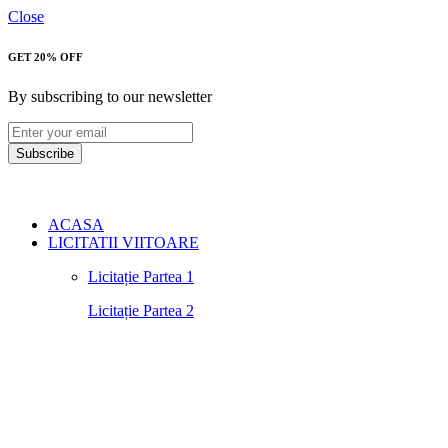
Close
GET 20% OFF
By subscribing to our newsletter
Subscribe
ACASA
LICITATII VIITOARE
Licitație Partea 1
Licitație Partea 2