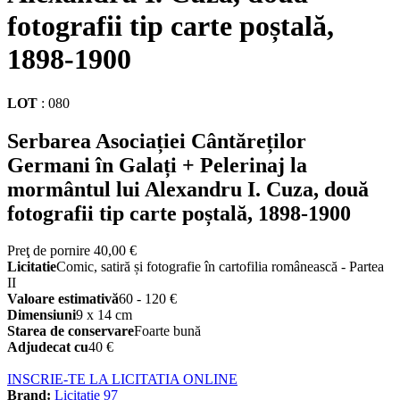
fotografii tip carte poștală,
1898-1900
LOT
:
080
Serbarea Asociației Cântăreților
Germani în Galați + Pelerinaj la
mormântul lui Alexandru I. Cuza, două
fotografii tip carte poștală, 1898-1900
Preţ de pornire
40,00 €
Licitatie
Comic, satiră și fotografie în cartofilia românească - Partea
II
Valoare estimativă
60 - 120 €
Dimensiuni
9 x 14 cm
Starea de conservare
Foarte bună
Adjudecat cu
40 €
INSCRIE-TE LA LICITATIA ONLINE
Brand:
Licitatie 97