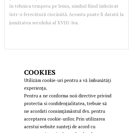
în tehnica tempera pe lemn, nimbul fiind îmbrăcat
într-o ferecătură ciocănită. Aceasta poate fi datată la
jumătatea secolului al XVIII-lea.
COOKIES
Utilizăm cookie-uri pentru a vă îmbunătăți
experiența.
Pentru a ne conforma noii directive privind
protectia si confidențialitatea, trebuie să
ne acordati consimțământul dvs. pentru
acceptarea cookie-urilor. Prin utilizarea
acestui website sunteți de acord cu