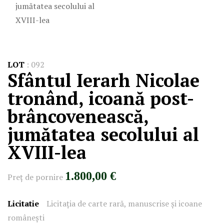
LOT
:
092
Sfântul Ierarh Nicolae
tronând, icoană post-
brâncovenească,
jumătatea secolului al
XVIII-lea
1.800,00 €
Preţ de pornire
Licitatie
Licitația de carte rară, manuscrise și icoane
românești