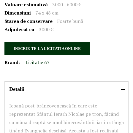
Valoare estimativă
3000 - 6000 €
Dimensiuni
74 x 48 cm
Starea de conservare
Foarte bună
Adjudecat cu
3000 €
INSCRIE-TE LA LICITATIA ONLINE
Brand:
Licitatie 67
Detalii
Icoană post-brâncovenească în care este
reprezentat Sfântul Ierarh Nicolae pe tron, făcând
cu mâna dreaptă semnul binecuvântării, iar în stânga
ținând Evanghelia deschisă. Aceasta a fost realizată