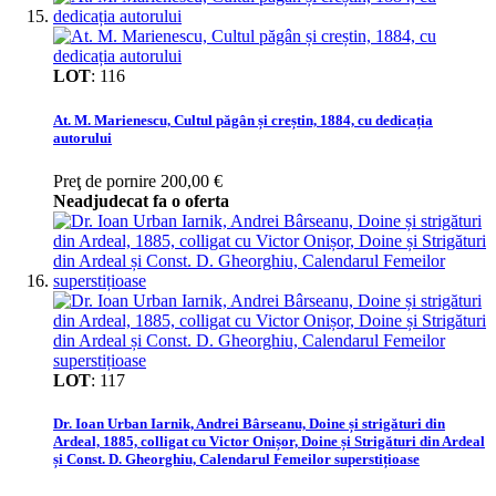
LOT
:
116
At. M. Marienescu, Cultul păgân și creștin, 1884, cu dedicația
autorului
Preţ de pornire
200,00 €
Neadjudecat fa o oferta
LOT
:
117
Dr. Ioan Urban Iarnik, Andrei Bârseanu, Doine și strigături din
Ardeal, 1885, colligat cu Victor Onișor, Doine și Strigături din Ardeal
și Const. D. Gheorghiu, Calendarul Femeilor superstițioase