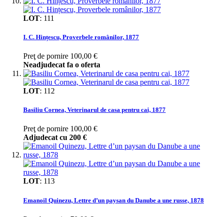
LOT
:
111
I. C. Hințescu, Proverbele românilor, 1877
Preţ de pornire
100,00 €
Neadjudecat fa o oferta
LOT
:
112
Basiliu Cornea, Veterinarul de casa pentru cai, 1877
Preţ de pornire
100,00 €
Adjudecat cu
200 €
LOT
:
113
Emanoil Quinezu, Lettre d’un paysan du Danube a une russe, 1878