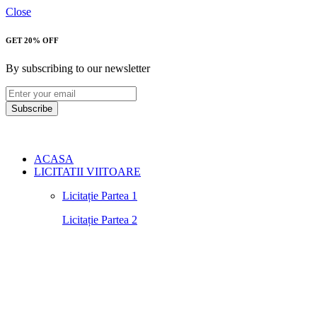
Close
GET 20% OFF
By subscribing to our newsletter
Subscribe
ACASA
LICITATII VIITOARE
Licitație Partea 1
Licitație Partea 2