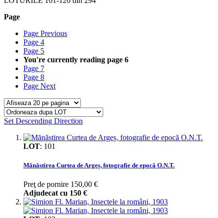
LOTURILE
101
-
120
din
294
Page
Page
Previous
Page
4
Page
5
You're currently reading page
6
Page
7
Page
8
Page
Next
Set Descending Direction
LOT
:
101
Mănăstirea Curtea de Argeș, fotografie de epocă O.N.T.
Preţ de pornire
150,00 €
Adjudecat cu
150 €