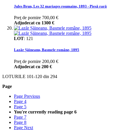
Jules Brun, Les 32 mariages roumains, 1893 - Piesă rară
Preţ de pornire
700,00 €
Adjudecat cu
1300 €
LOT
:
121
Lazăr Șăineanu, Basmele române, 1895
Preţ de pornire
200,00 €
Adjudecat cu
200 €
LOTURILE
101
-
120
din
294
Page
Page
Previous
Page
4
Page
5
You're currently reading page
6
Page
7
Page
8
Page
Next