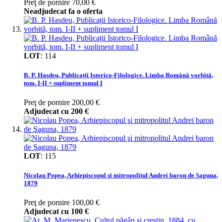
Preţ de pornire
70,00 €
Neadjudecat fa o oferta
LOT
:
114
B. P. Hasdeu, Publicații Istorico-Filologice. Limba Română vorbită,
tom. I-II + supliment tomul I
Preţ de pornire
200,00 €
Adjudecat cu
200 €
LOT
:
115
Nicolau Popea, Arhiepiscopul şi mitropolitul Andrei baron de Şaguna,
1879
Preţ de pornire
100,00 €
Adjudecat cu
100 €