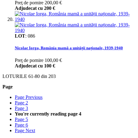
Preţ de pornire
200,00 €
Adjudecat cu
200 €
LOT
:
086
Nicolae Iorga, România mamă a unității naționale, 1939-1940
Preţ de pornire
100,00 €
Adjudecat cu
100 €
LOTURILE
61
-
80
din
203
Page
Page
Previous
Page
2
Page
3
You're currently reading page
4
Page
5
Page
6
Page
Next