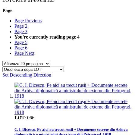
LOTURILE
61
-
80
din
203
Page
Page
Previous
Page
2
Page
3
You're currently reading page
4
Page
5
Page
6
Page
Next
Set Descending Direction
LOT
:
066
C. I. Dicescu, Pe aici au trecut rușii + Documente secrete din Arhiva
diplomatică a ministrului de externe din Petrograd, 1918