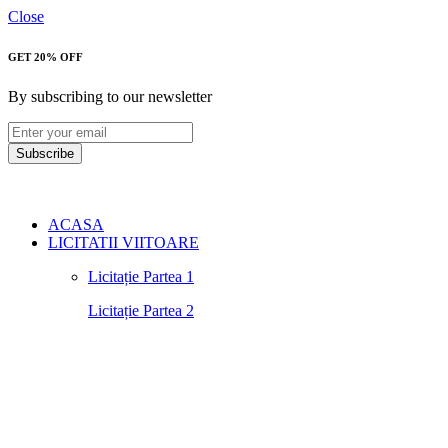
Close
GET 20% OFF
By subscribing to our newsletter
Subscribe
ACASA
LICITATII VIITOARE
Licitație Partea 1
Licitație Partea 2