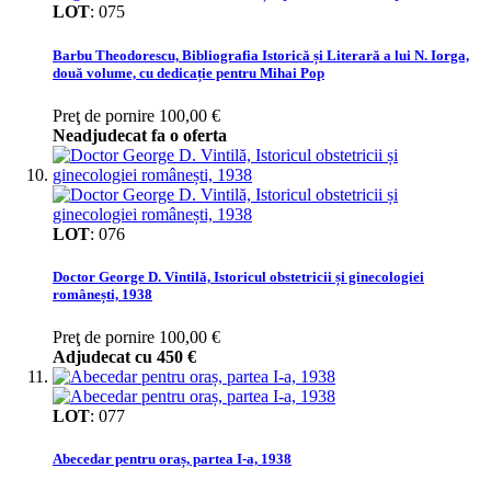
LOT
:
075
Barbu Theodorescu, Bibliografia Istorică și Literară a lui N. Iorga,
două volume, cu dedicație pentru Mihai Pop
Preţ de pornire
100,00 €
Neadjudecat fa o oferta
LOT
:
076
Doctor George D. Vintilă, Istoricul obstetricii și ginecologiei
românești, 1938
Preţ de pornire
100,00 €
Adjudecat cu
450 €
LOT
:
077
Abecedar pentru oraș, partea I-a, 1938