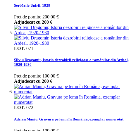
Serbările Unirii, 1929
Preţ de pornire
200,00 €
Adjudecat cu
200 €
LOT
:
071
Silviu Dragomir, Istoria dezrobirii religioase a românilor din Ardeal,
1920-1930
Preţ de pornire
100,00 €
Adjudecat cu
200 €
LOT
:
072
Adrian Maniu, Gravura pe lemn în România, exemplar numerotat
Preţ de pornire
100,00 €