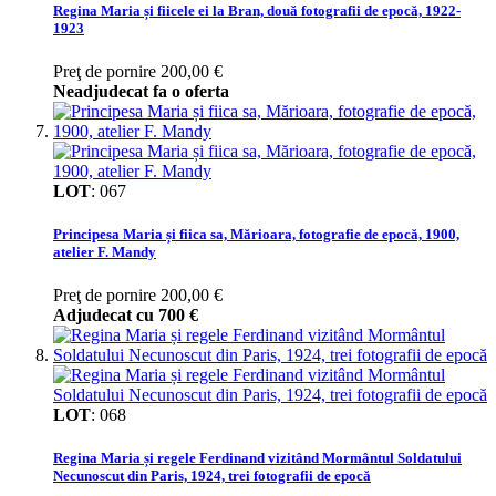
Regina Maria și fiicele ei la Bran, două fotografii de epocă, 1922-
1923
Preţ de pornire
200,00 €
Neadjudecat fa o oferta
LOT
:
067
Principesa Maria și fiica sa, Mărioara, fotografie de epocă, 1900,
atelier F. Mandy
Preţ de pornire
200,00 €
Adjudecat cu
700 €
LOT
:
068
Regina Maria și regele Ferdinand vizitând Mormântul Soldatului
Necunoscut din Paris, 1924, trei fotografii de epocă