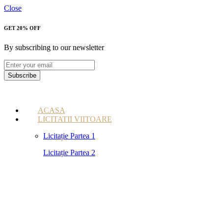
Close
GET 20% OFF
By subscribing to our newsletter
Subscribe
ACASA
LICITATII VIITOARE
Licitație Partea 1
Licitație Partea 2