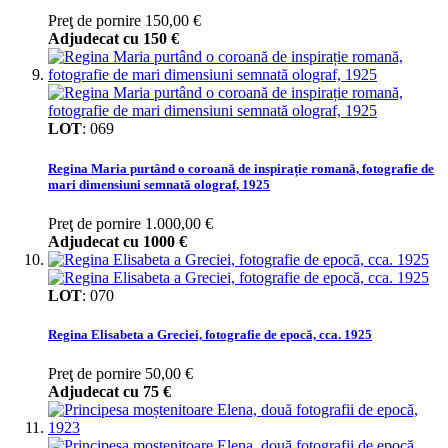
Preţ de pornire
150,00 €
Adjudecat cu
150 €
LOT
:
069
Regina Maria purtând o coroană de inspirație romană, fotografie de
mari dimensiuni semnată olograf, 1925
Preţ de pornire
1.000,00 €
Adjudecat cu
1000 €
LOT
:
070
Regina Elisabeta a Greciei, fotografie de epocă, cca. 1925
Preţ de pornire
50,00 €
Adjudecat cu
75 €