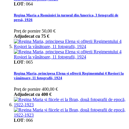
LOT
:
064
Regina Maria a României în turneul din America, 3 fotografii de
presă, 1926
Preţ de pornire
50,00 €
Adjudecat cu
75 €
LOT
:
065
Regina Maria, principesa Elena și ofițerii Regimentului 4 Roșiori la
vânătoare, 11 fotografii, 1924
Preţ de pornire
400,00 €
Adjudecat cu
400 €
LOT
:
066