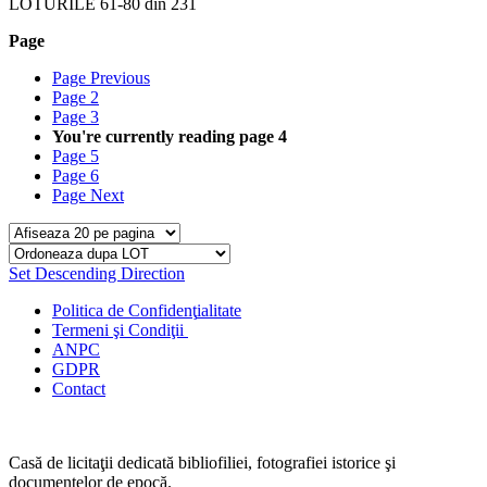
LOTURILE
61
-
80
din
231
Page
Page
Previous
Page
2
Page
3
You're currently reading page
4
Page
5
Page
6
Page
Next
Set Descending Direction
Politica de Confidenţ
ialitate
Termeni şi Condiţii
ANPC
GDPR
Contact
Casă de licitaţii dedicată bibliofiliei, fotografiei istorice şi
documentelor de epocă.