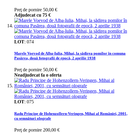
Preţ de pornire
50,00 €
Adjudecat cu
75 €
LOT
:
074
Marele Voevod de Alba-Iulia, Mihai, la sădirea pomilor în comuna
Pasărea, două fotografii de epocă, 2 aprilie 1938
Preţ de pornire
50,00 €
Neadjudecat fa o oferta
LOT
:
075
Radu Principe de Hohenzollern-Veringen, Mihai al României, 2001,
cu semnături olografe
Preţ de pornire
200,00 €