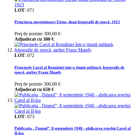
LOT
:
071
Principesa moștenitoare Elena, două fotografii de epocă, 1923
Preţ de pornire
300,00 €
Adjudecat cu
300 €
LOT
:
072
Principele Carol al României într-o ținută militară, fotografie de
epocă, atelier Franz Mandy
Preţ de pornire
300,00 €
Adjudecat cu
650 €
LOT
:
073
Publicația „Timpul”, 8 septembrie 1940 - abdicarea regelui Carol al
II-lea