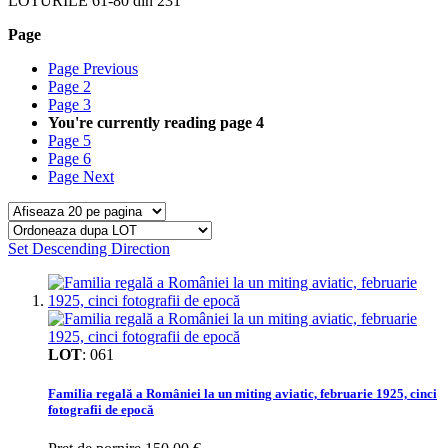
LOTURILE
61
-
80
din
231
Page
Page
Previous
Page
2
Page
3
You're currently reading page
4
Page
5
Page
6
Page
Next
Set Descending Direction
LOT
:
061
Familia regală a României la un miting aviatic, februarie 1925, cinci
fotografii de epocă