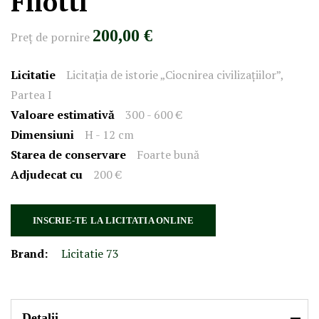
Filotti
200,00 €
Preţ de pornire
Licitatie
Licitația de istorie „Ciocnirea civilizațiilor”,
Partea I
Valoare estimativă
300 - 600 €
Dimensiuni
H - 12 cm
Starea de conservare
Foarte bună
Adjudecat cu
200 €
INSCRIE-TE LA LICITATIA ONLINE
Brand:
Licitatie 73
Detalii