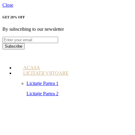
Close
GET 20% OFF
By subscribing to our newsletter
Subscribe
ACASA
LICITATII VIITOARE
Licitație Partea 1
Licitație Partea 2