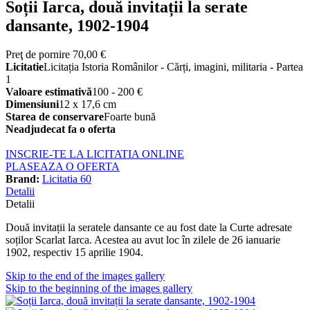
Soții Iarca, două invitații la serate
dansante, 1902-1904
Preţ de pornire
70,00 €
Licitatie
Licitația Istoria Românilor - Cărți, imagini, militaria - Partea
1
Valoare estimativă
100 - 200 €
Dimensiuni
12 x 17,6 cm
Starea de conservare
Foarte bună
Neadjudecat fa o oferta
INSCRIE-TE LA LICITATIA ONLINE
PLASEAZA O OFERTA
Brand:
Licitatia 60
Detalii
Detalii
Două invitații la seratele dansante ce au fost date la Curte adresate
soților Scarlat Iarca. Acestea au avut loc în zilele de 26 ianuarie
1902, respectiv 15 aprilie 1904.
Skip to the end of the images gallery
Skip to the beginning of the images gallery