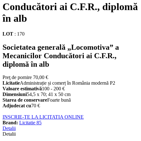
Conducători ai C.F.R., diplomă
în alb
LOT
:
170
Societatea generală „Locomotiva” a
Mecanicilor Conducători ai C.F.R.,
diplomă în alb
Preţ de pornire
70,00 €
Licitatie
Administrație și comerț în România modernă P2
Valoare estimativă
100 - 200 €
Dimensiuni
54,5 x 70; 41 x 50 cm
Starea de conservare
Foarte bună
Adjudecat cu
70 €
INSCRIE-TE LA LICITATIA ONLINE
Brand:
Licitatie 85
Detalii
Detalii