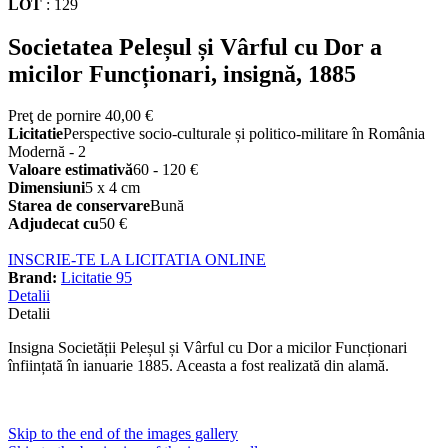
LOT
:
129
Societatea Peleșul și Vârful cu Dor a
micilor Funcționari, insignă, 1885
Preţ de pornire
40,00 €
Licitatie
Perspective socio-culturale și politico-militare în România
Modernă - 2
Valoare estimativă
60 - 120 €
Dimensiuni
5 x 4 cm
Starea de conservare
Bună
Adjudecat cu
50 €
INSCRIE-TE LA LICITATIA ONLINE
Brand:
Licitatie 95
Detalii
Detalii
Insigna Societății Peleșul și Vârful cu Dor a micilor Funcționari
înființată în ianuarie 1885. Aceasta a fost realizată din alamă.
Skip to the end of the images gallery