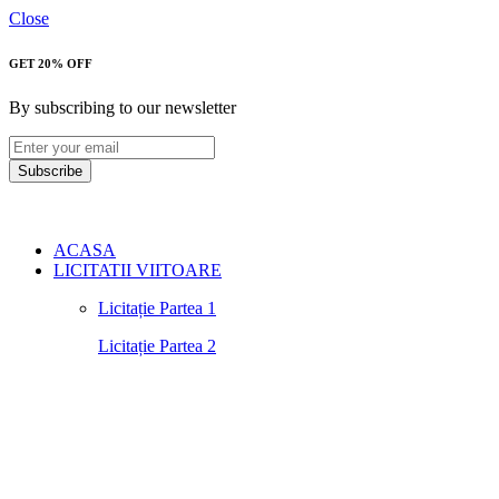
Close
GET 20% OFF
By subscribing to our newsletter
Subscribe
ACASA
LICITATII VIITOARE
Licitație Partea 1
Licitație Partea 2