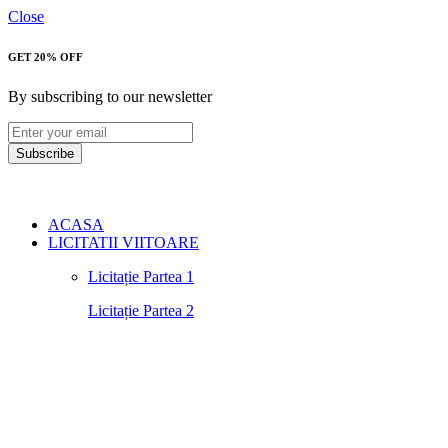
Close
GET 20% OFF
By subscribing to our newsletter
Subscribe
ACASA
LICITATII VIITOARE
Licitație Partea 1
Licitație Partea 2