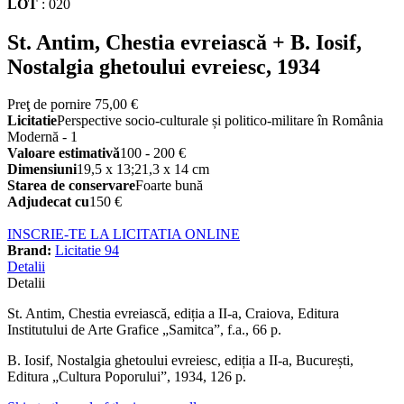
LOT
:
020
St. Antim, Chestia evreiască + B. Iosif,
Nostalgia ghetoului evreiesc, 1934
Preţ de pornire
75,00 €
Licitatie
Perspective socio-culturale și politico-militare în România
Modernă - 1
Valoare estimativă
100 - 200 €
Dimensiuni
19,5 x 13;21,3 x 14 cm
Starea de conservare
Foarte bună
Adjudecat cu
150 €
INSCRIE-TE LA LICITATIA ONLINE
Brand:
Licitatie 94
Detalii
Detalii
St. Antim, Chestia evreiască, ediția a II-a, Craiova, Editura
Institutului de Arte Grafice „Samitca”, f.a., 66 p.
B. Iosif, Nostalgia ghetoului evreiesc, ediția a II-a, București,
Editura „Cultura Poporului”, 1934, 126 p.