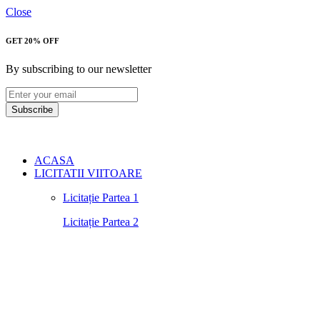
Close
GET 20% OFF
By subscribing to our newsletter
Subscribe
ACASA
LICITATII VIITOARE
Licitație Partea 1
Licitație Partea 2