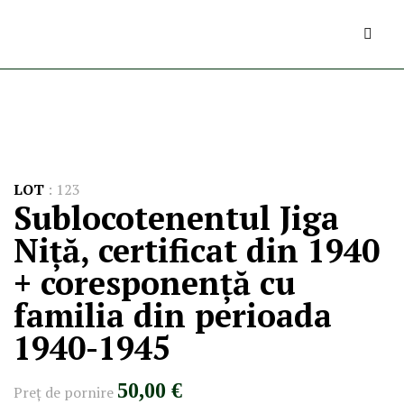
LOT
:
123
Sublocotenentul Jiga
Niță, certificat din 1940
+ coresponență cu
familia din perioada
1940-1945
50,00 €
Preţ de pornire