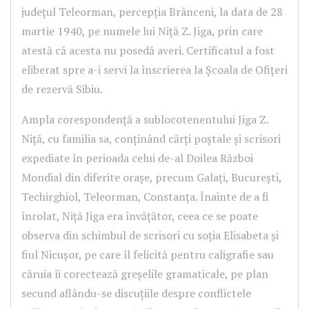
județul Teleorman, percepția Brânceni, la data de 28
martie 1940, pe numele lui Niță Z. Jiga, prin care
atestă că acesta nu posedă averi. Certificatul a fost
eliberat spre a-i servi la înscrierea la Școala de Ofițeri
de rezervă Sibiu.
Ampla corespondență a sublocotenentului Jiga Z.
Niță, cu familia sa, conținând cărți poștale și scrisori
expediate în perioada celui de-al Doilea Război
Mondial din diferite orașe, precum Galați, București,
Techirghiol, Teleorman, Constanța. Înainte de a fi
înrolat, Niță Jiga era învățător, ceea ce se poate
observa din schimbul de scrisori cu soția Elisabeta și
fiul Nicușor, pe care îl felicită pentru caligrafie sau
căruia îi corectează greșelile gramaticale, pe plan
secund aflându-se discuțiile despre conflictele