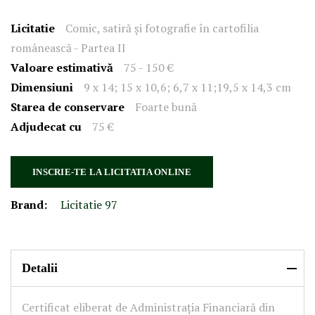
Licitatie
Comic, satiră și fotografie în cartofilia
românească - Partea II
Valoare estimativă
75 - 150 €
Dimensiuni
9 x 14; 15 x 10,6; 6,7 x 11;19,5 x 14,3 cm
Starea de conservare
Foarte bună
Adjudecat cu
75 €
INSCRIE-TE LA LICITATIA ONLINE
Brand:
Licitatie 97
Detalii
Certificat eliberat de Administrația Financiară din