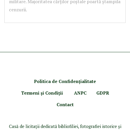
militare. Majoritatea cărților poștale poartă ștampila
cenzurii.
Politica de Confidenţ
ialitate
Termeni şi Condiţii
ANPC
GDPR
Contact
Casă de licitaţii dedicată bibliofiliei, fotografiei istorice şi