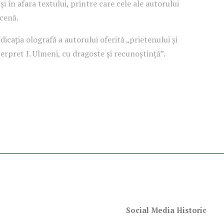
 și în afara textului, printre care cele ale autorului
scenă.
icația olografă a autorului oferită „prietenului și
erpret I. Ulmeni, cu dragoste și recunoștință”.
Social Media Historic