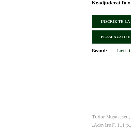
Neadjudecat fa o
INSCRIE-TE LA
PLASEAZA O O
Brand:
Licitat
Tudor Mușatescu, T
„Adevărul”, 111 p.