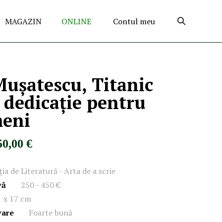
MAGAZIN
ONLINE
Contul meu
ușatescu, Titanic
u dedicație pentru
meni
50,00 €
ția de Literatură - Arta de a scrie
vă
250 - 450 €
1 x 17 cm
vare
Foarte bună