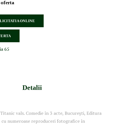
 oferta
 LICITATIA ONLINE
FERTA
ia 65
Detalii
itanic vals. Comedie în 3 acte, București, Editura
, cu numeroase reproduceri fotografice în