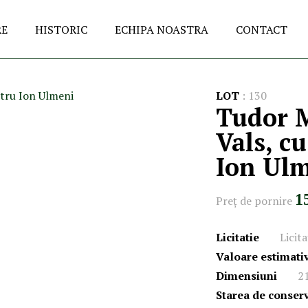
RE
HISTORIC
ECHIPA NOASTRA
CONTACT
LOT
:
130
Tudor M
Vals, c
Ion Ul
1
Preţ de pornire
Licitatie
Licita
Valoare estimati
Dimensiuni
2
Starea de conser